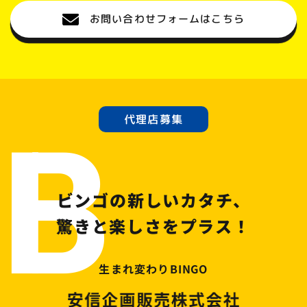
お問い合わせフォームはこちら
B
代理店募集
ビンゴの新しいカタチ、
驚きと楽しさをプラス！
生まれ変わりBINGO